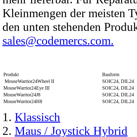
Kleinmengen der meisten Ty
den unten stehenden Produkt
sales@codemercs.com
.
Produkt
Bauform
MouseWarrior24Wheel II
SOIC24, DIL24
MouseWarrior24Eye III
SOIC24, DIL24
MouseWarrior24J8
SOIC24, DIL24
MouseWarrior24H8
SOIC24, DIL24
Klassisch
Maus / Joystick Hybrid